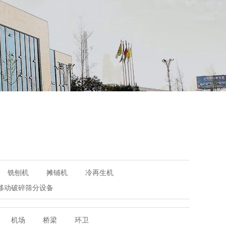
铣刨机
摊铺机
冷再生机
移动破碎筛分设备
机场
桥梁
环卫