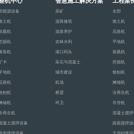
整机中心
智慧施工解决方案
工程案
新能源设备
采矿
全部
推土机
道路修筑
推土机
装载机
道路养护
压路机
挖掘机
农林水利
平地机
推装机
港口码头
装载机
矿卡
采石与混凝土
挖掘机
平地机
城市建设
铣刨机
压路机
机场
摊铺机
铣刨机
桥梁
冷再生机
摊铺机
环卫
吊管机
冷再生机
混凝土搅拌
混凝土搅拌设备
路面搅拌设
路面搅拌设备
干混砂浆设