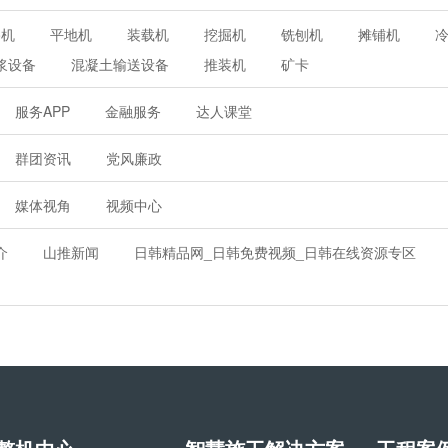
路机
平地机
装载机
挖掘机
铣刨机
摊铺机
浆设备
混凝土输送设备
推装机
矿卡
服务APP
金融服务
达人课堂
群团资讯
党风廉政
媒体视角
视频中心
介
山推新闻
日韩精品网_日韩免费视频_日韩在线资源专区