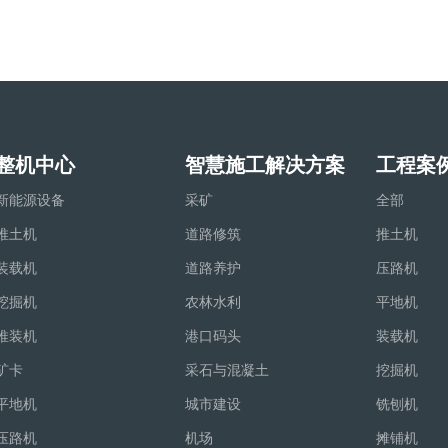
整机中心
智慧施工解决方案
工程案
新能源设备
采矿
全部
推土机
道路修筑
推土机
装载机
道路养护
压路机
挖掘机
农林水利
平地机
推装机
港口码头
装载机
矿卡
采石与混凝土
挖掘机
平地机
城市建设
铣刨机
压路机
机场
摊铺机