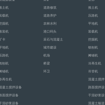
推土机
道路修筑
推土机
装载机
道路养护
压路机
挖掘机
农林水利
平地机
推装机
港口码头
装载机
矿卡
采石与混凝土
挖掘机
平地机
城市建设
铣刨机
压路机
机场
摊铺机
铣刨机
桥梁
冷再生机
摊铺机
环卫
吊管机
冷再生机
混凝土搅拌
混凝土搅拌设备
路面搅拌设
路面搅拌设备
干混砂浆设
干混砂浆设备
混凝土输送