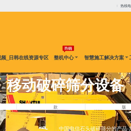
线资源专区
热线电话
机
矿卡
平地机
压路机
铣刨机
摊铺机
冷再生机
视频_日韩在线资源专区
整机中心
智慧施工解决方案
混凝土输送设备
水泥破碎机
移动破碎筛分设备
移动破碎筛分设备
款
版
中国电信石头破碎筛分的产品 