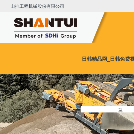
日韩精品网_日韩免费视频_日韩在
山推工程机械股份有限公司
新能源设备
推土机
装载机
挖掘机
推装
日韩精品网_日韩免费
中国移动残破筛分的设施
整机中心
型