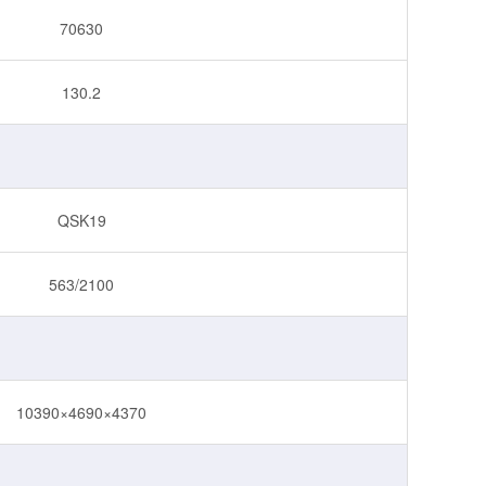
70630
130.2
QSK19
563/2100
10390×4690×4370