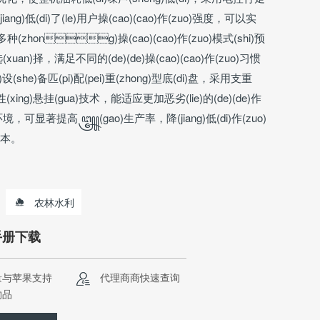
ang)低(di)了(le)用户操(cao)(cao)作(zuo)强度，可以实
an)多种(zhong)操(cao)(cao)作(zuo)模式(shi)预
)选(xuan)择，满足不同的(de)(de)操(cao)(cao)作(zuo)习惯
设(she)备匹(pi)配(pei)重(zhong)型底(di)盘，采用支重
性(xing)悬挂(gua)技术，能适应更加恶劣(lie)的(de)(de)作
e)环境，可显著提高꧃(gao)生产率，降(jiang)低(di)作(zuo)
成本。
农林水利
手册下载
量与苹果支持
代理商商快速查询
物品