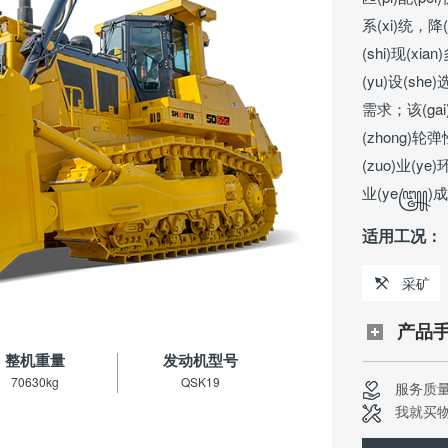
系(xi)统，降(ji
(shi)现(xi
(yu)设(she
需求；该(gai)
(zhong)轮弹
(zuo)业(y
业(ye꧅)
适用工况：
采矿
产品
整机重量
发动机型号
70630kg
QSK19
服务质
我就买