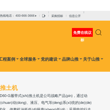
采购招标
信息公开
热线电话： 400-666-3666
免费在线议
标
工程案例
全球服务
党的建设
品牌山推
关于山推
-G推土机
SD60-G履带式(shi)推土机是公司战略产品(pin)，通过动
(chuan)动(dong)、液压、电气等(deng)系(xi)统的(de)(de)
ei)优化，使整机油耗低(di)噪声(sheng)低(di)；采用电控行走