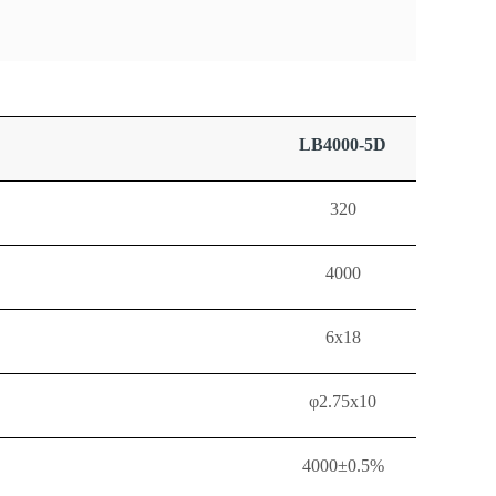
LB4000-5D
320
4000
6x18
φ2.75x10
4000±0.5%