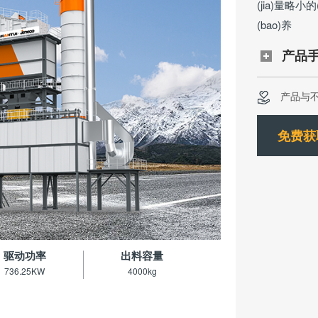
(jia)量略小
(bao)养
产品
产品与
免费获
驱动功率
出料容量
736.25KW
4000kg