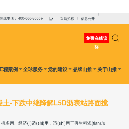
采购招标
信息公开
热线电话： 400-666-3666
免费在线议
标
工程案例
全球服务
党的建设
品牌山推
关于山推
凝土-下跌中继降解L5D沥表站路面搅
机多用、经济(ji)适(shi)用，适(shi)用于再生料添(tian)加