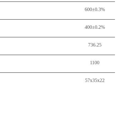
600±0.3%
400±0.2%
736.25
1100
57x35x22