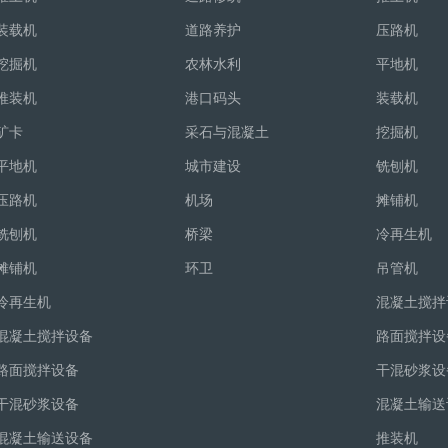
装载机
道路养护
压路机
挖掘机
农林水利
平地机
推装机
港口码头
装载机
矿卡
采石与混凝土
挖掘机
平地机
城市建设
铣刨机
压路机
机场
摊铺机
铣刨机
桥梁
冷再生机
摊铺机
环卫
吊管机
冷再生机
混凝土搅拌
混凝土搅拌设备
路面搅拌设
路面搅拌设备
干混砂浆设
干混砂浆设备
混凝土输送
混凝土输送设备
推装机