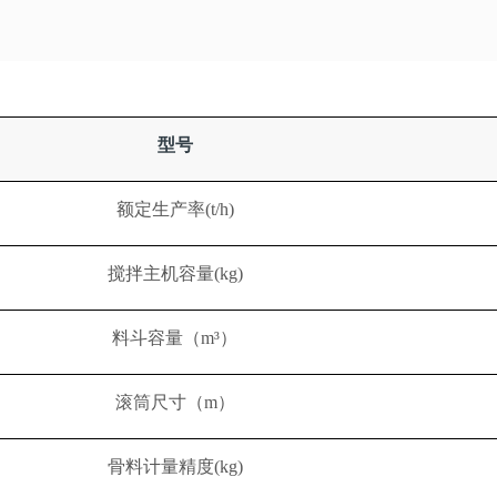
型号
额定生产率(t/h)
搅拌主机容量(kg)
料斗容量（m³）
滚筒尺寸（m）
骨料计量精度(kg)