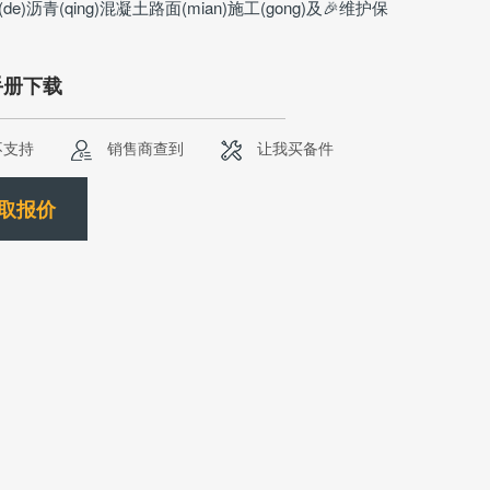
的(de)沥青(qing)混凝土路面(mian)施工(gong)及🎉维护保
手册下载
不支持
销售商查到
让我买备件
取报价